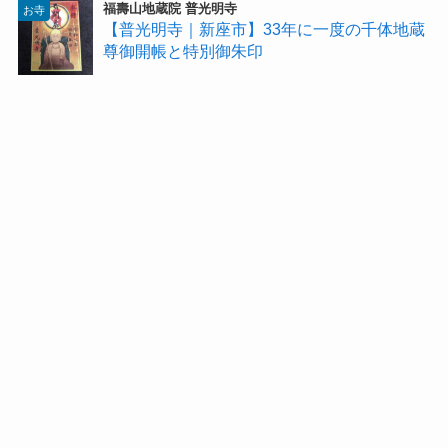
福壽山地蔵院 普光明寺
お寺
【普光明寺｜新座市】33年に一度の千体地蔵
尊御開帳と特別御朱印