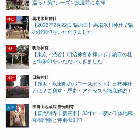
巡る！第2シーズン放送前に参拝
馬場氷川神社
神社
【2026年2月22日 猫の日】馬場氷川神社で猫
の御朱印をいただきました
明治神宮
神社
【東京・渋谷】明治神宮参拝レポ｜鎮守の杜
と御朱印をいただいてきました
日枝神社
神社
【赤坂・永田町のパワースポット】日枝神社
とは？ご利益・歴史・アクセスを徹底解説！
福壽山地蔵院 普光明寺
お寺
【普光明寺｜新座市】33年に一度の千体地蔵
尊御開帳と特別御朱印