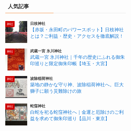
人気記事
日枝神社
神社
【赤坂・永田町のパワースポット】日枝神社
とは？ご利益・歴史・アクセスを徹底解説！
武蔵一宮 氷川神社
神社
武蔵一宮 氷川神社｜千年の歴史にふれる御朱
印巡りと限定御朱印帳【埼玉・大宮】
波除稲荷神社
神社
築地の静かな守り神、波除稲荷神社へ。巨大
獅子に願う災難除けの旅
蛇窪神社
神社
白蛇を祀る蛇窪神社へ｜金運と厄除けのご利
益を求めて御朱印巡り【品川・東京】