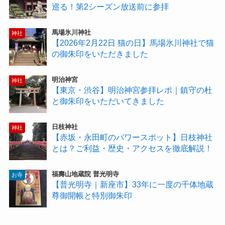
巡る！第2シーズン放送前に参拝
馬場氷川神社
神社
【2026年2月22日 猫の日】馬場氷川神社で猫
の御朱印をいただきました
明治神宮
神社
【東京・渋谷】明治神宮参拝レポ｜鎮守の杜
と御朱印をいただいてきました
日枝神社
神社
【赤坂・永田町のパワースポット】日枝神社
とは？ご利益・歴史・アクセスを徹底解説！
福壽山地蔵院 普光明寺
お寺
【普光明寺｜新座市】33年に一度の千体地蔵
尊御開帳と特別御朱印