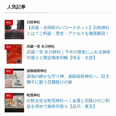
人気記事
日枝神社
神社
【赤坂・永田町のパワースポット】日枝神社
とは？ご利益・歴史・アクセスを徹底解説！
武蔵一宮 氷川神社
神社
武蔵一宮 氷川神社｜千年の歴史にふれる御朱
印巡りと限定御朱印帳【埼玉・大宮】
波除稲荷神社
神社
築地の静かな守り神、波除稲荷神社へ。巨大
獅子に願う災難除けの旅
蛇窪神社
神社
白蛇を祀る蛇窪神社へ｜金運と厄除けのご利
益を求めて御朱印巡り【品川・東京】