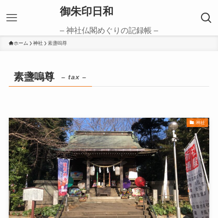
御朱印日和
– 神社仏閣めぐりの記録帳 –
ホーム
神社
素盞嗚尊
素盞嗚尊
– tax –
神社