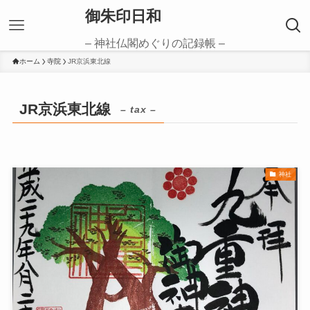
御朱印日和
– 神社仏閣めぐりの記録帳 –
ホーム
寺院
JR京浜東北線
JR京浜東北線
– tax –
神社