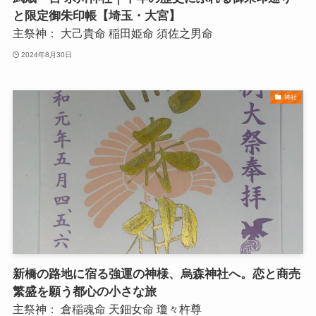
と限定御朱印帳【埼玉・大宮】
主祭神：
大己貴命
稲田姫命
須佐之男命
2024年8月30日
神社
新橋の路地に宿る強運の神様、烏森神社へ。恋と商売
繁盛を願う都心の小さな旅
主祭神：
倉稲魂命
天鈿女命
瓊々杵尊