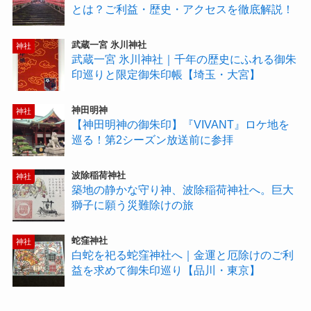
とは？ご利益・歴史・アクセスを徹底解説！
武蔵一宮 氷川神社
神社
武蔵一宮 氷川神社｜千年の歴史にふれる御朱
印巡りと限定御朱印帳【埼玉・大宮】
神田明神
神社
【神田明神の御朱印】『VIVANT』ロケ地を
巡る！第2シーズン放送前に参拝
波除稲荷神社
神社
築地の静かな守り神、波除稲荷神社へ。巨大
獅子に願う災難除けの旅
蛇窪神社
神社
白蛇を祀る蛇窪神社へ｜金運と厄除けのご利
益を求めて御朱印巡り【品川・東京】