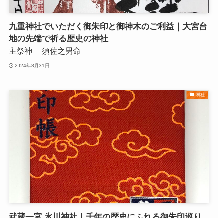
九重神社でいただく御朱印と御神木のご利益｜大宮台
地の先端で祈る歴史の神社
主祭神：
須佐之男命
2024年8月31日
神社
武蔵一宮 氷川神社｜千年の歴史にふれる御朱印巡り